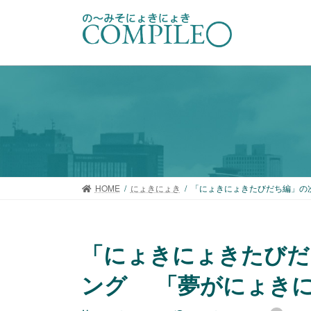
コ
ナ
ン
ビ
テ
ゲ
ン
ー
ツ
シ
へ
ョ
ス
ン
キ
に
ッ
移
プ
動
HOME
にょきにょき
「にょきにょきたびだち編」の
「にょきにょきたびだ
ング 「夢がにょきに