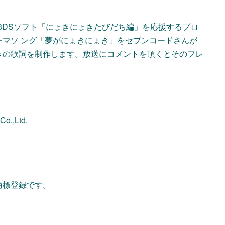
堂3DSソフト「にょきにょきたびだち編」を応援するプロ
マソ ング「夢がにょきにょき」をセブンコードさんが
きの歌詞を制作します。放送にコメントを頂くとそのフレ
o.,Ltd.
商標登録です。