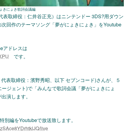
ょきにょき歌詞会議編
代表取締役：仁井谷正充）はニンテンドー 3DS?用ダウン
回作のテーマソング「夢がにょきにょき」をYoutube
beアドレスは
wKPU
です。
、代表取締役：濱野秀昭、以下 セブンコード)さんが、５
ーエージェント)で「みんなで歌詞会議「夢がにょきにょ
が出演します。
別編をYoutubeで放送致します。
zSAce8YDrhtklJQ/live