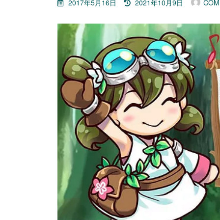
最
2017年5月16日
2021年10月9日
COM
終
更
新
日
時
: