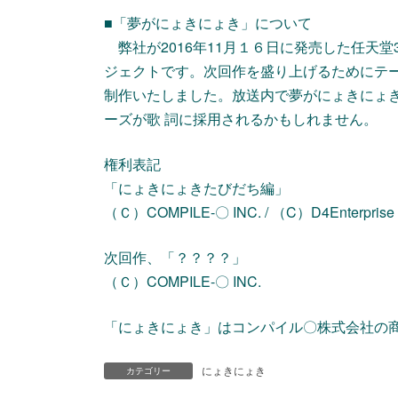
■「夢がにょきにょき」について
弊社が2016年11月１６日に発売した任天
ジェクトです。次回作を盛り上げるためにテー
制作いたしました。放送内で夢がにょきにょ
ーズが歌 詞に採用されるかもしれません。
権利表記
「にょきにょきたびだち編」
（Ｃ）COMPILE-〇 INC. / （C）D4Enterprise C
次回作、「？？？？」
（Ｃ）COMPILE-〇 INC.
「にょきにょき」はコンパイル〇株式会社の
にょきにょき
カテゴリー