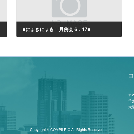
■にょきにょき 月例会 6．17■
2017年6月10日
コ
〒2
千
太陽
Copyright © COMPILE-O All Rights Reserved.