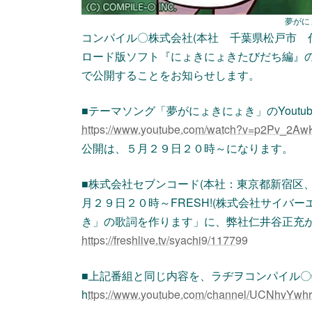
夢がに
コンパイル〇株式会社(本社 千葉県松戸市 
ロード版ソフト『にょきにょきたびだち編』の次
で公開することをお知らせします。
■テーマソング「夢がにょきにょき」のYoutu
https://www.youtube.com/watch?v=p2Pv_2A
公開は、５月２９日２０時～になります。
■株式会社セブンコード(本社：東京都新宿区
月２９日２０時～FRESH!(株式会社サイバ
き」の歌詞を作ります」に、弊社仁井谷正充
https://freshlive.tv/syachi9/117799
■上記番組と同じ内容を、ラヂヲコンパイル〇特
h
ttps://www.youtube.com/channel/UCNhvYwhr