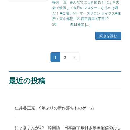
毎月一回、みんなでにょき勝負！ にょき大
会で優勝して今月のマスターになるのは君
だ！ ■会場：ゲーマーズサロン ライクス■住
所：東京都荒川区 西日暮里 4丁目1?
20 西日暮里 […]
続きを読む
投
固
固
1
2
»
定
定
稿
ペ
ペ
の
ー
ー
最近の投稿
ジ
ジ
ペ
ー
ジ
仁井谷正充、9年ぶりの新作落ちものゲーム
送
り
にょきまんが#2 韓国語 日本語字幕付き動画配信のおし