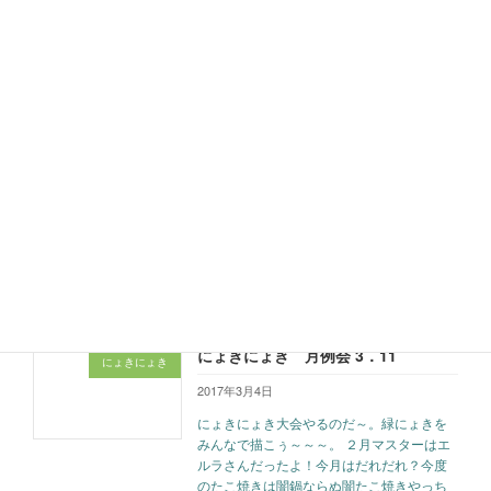
続きを読む
ニコホリ＃１にてラヂヲコンパイル〇
にょきにょき
を開催！
2017年3月4日
３月１１日２１時～は出張！ラヂヲコンパ
イル〇＃１５α(ALPHA)！動画投稿サイトの
「歌ってみた」「踊ってみた」カテゴリー
で活動する方々の集まる「ニコホリ」と共
演します。巨大プロジェクターでにょきに
ょき対戦して盛り上がる […]
続きを読む
にょきにょき 月例会 3．11
にょきにょき
2017年3月4日
にょきにょき大会やるのだ～。緑にょきを
みんなで描こぅ～～～。 ２月マスターはエ
ルラさんだったよ！今月はだれだれ？今度
のたこ焼きは闇鍋ならぬ闇たこ焼きやっち