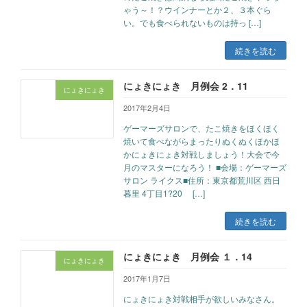
ゃう～！？ウインナーとか２、３本ぐら
い。でも食べられないものは持っ […]
続きを読む
にょきにょき 月例会 2．11
にょきにょき
2017年2月4日
ゲーマーズサロンで、たこ焼きをほくほく
焼いて食べながらまったりぬくぬくほかほ
かにょきにょき対戦しましょう！大会で今
月のマスターになろう！ ■会場：ゲーマーズ
サロン ライクス■住所：東京都荒川区 西日
暮里 4丁目1?20 […]
続きを読む
にょきにょき 月例会 １．14
にょきにょき
2017年1月7日
にょきにょき対戦相手が欲しいみなさん。