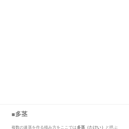
■多茎
複数の連茎を作る積み方をここでは
多茎（たけい）
と呼ぶ